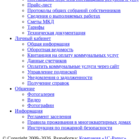
Прайс-лист
Протоколы общих собраний собственников
Сведения о выполняемых работах
Сметы МКД
Тарифы
Техническая документация
Личный кабинет
Общая информация
Оборотная ведомость
Квитанция на оплату коммунальных услуг
Данные счетчиков
Оплатить коммунальные услуги через сайт
Управление подпиской
Уведомления о задолженности
Получение справок
Общение
Фотогалерея
Видео
Фотографии
Информация
Регламент заселения
Правила проживания в многоквартирных домах
Инструкция по пожарной безопасности
© Copyright 2009–2026. Разработка:
Компания «1С-Рарус»