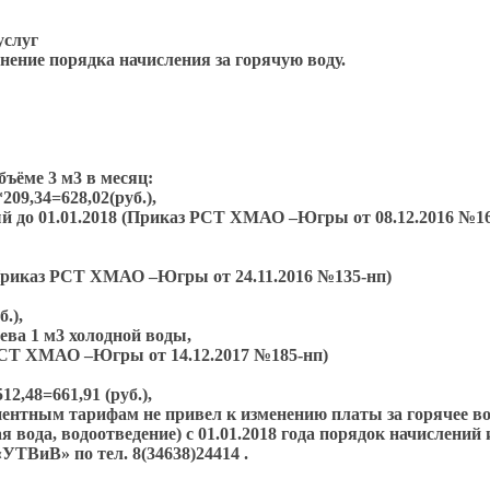
услуг
ение порядка начисления за горячую воду.
ъёме 3 м3 в месяц:
*209,34=628,02(руб.),
емый до 01.01.2018 (Приказ РСТ ХМАО –Югры от 08.12.2016 №1
8 (Приказ РСТ ХМАО –Югры от 24.11.2016 №135-нп)
б.),
рева 1 м3 холодной воды,
з РСТ ХМАО –Югры от 14.12.2017 №185-нп)
2,48=661,91 (руб.),
нентным тарифам не привел к изменению платы за горячее в
 вода, водоотведение) с 01.01.2018 года порядок начислений
ВиВ» по тел. 8(34638)24414 .