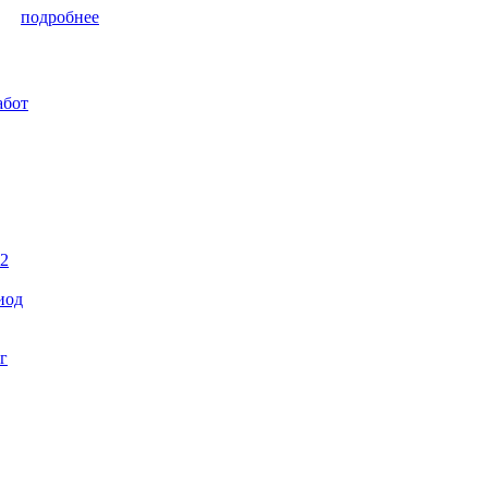
подробнее
абот
22
иод
г