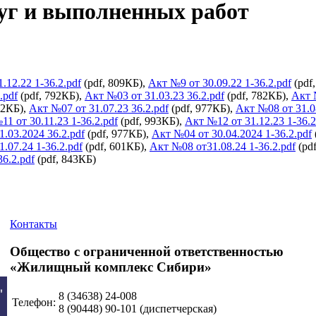
уг и выполненных работ
.12.22 1-36.2.pdf
(pdf, 809КБ),
Акт №9 от 30.09.22 1-36.2.pdf
(pdf
.pdf
(pdf, 792КБ),
Акт №03 от 31.03.23 36.2.pdf
(pdf, 782КБ),
Акт 
72КБ),
Акт №07 от 31.07.23 36.2.pdf
(pdf, 977КБ),
Акт №08 от 31.08
1 от 30.11.23 1-36.2.pdf
(pdf, 993КБ),
Акт №12 от 31.12.23 1-36.2
.03.2024 36.2.pdf
(pdf, 977КБ),
Акт №04 от 30.04.2024 1-36.2.pdf
.07.24 1-36.2.pdf
(pdf, 601КБ),
Акт №08 от31.08.24 1-36.2.pdf
(pd
36.2.pdf
(pdf, 843КБ)
Контакты
Общество с ограниченной ответственностью
«Жилищный комплекс Сибири»
8 (34638)
24-008
Телефон:
8 (90448)
90-101
(диспетчерская)