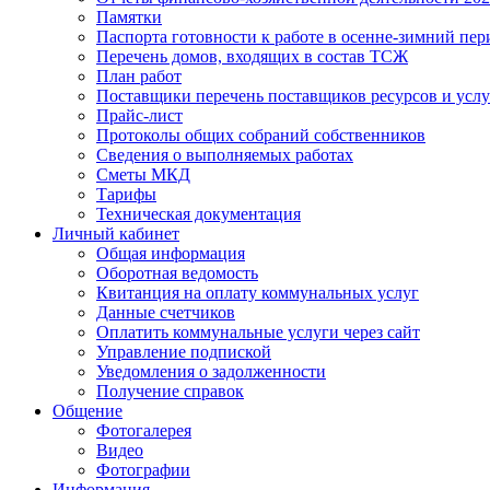
Памятки
Паспорта готовности к работе в осенне-зимний пер
Перечень домов, входящих в состав ТСЖ
План работ
Поставщики перечень поставщиков ресурсов и услу
Прайс-лист
Протоколы общих собраний собственников
Сведения о выполняемых работах
Сметы МКД
Тарифы
Техническая документация
Личный кабинет
Общая информация
Оборотная ведомость
Квитанция на оплату коммунальных услуг
Данные счетчиков
Оплатить коммунальные услуги через сайт
Управление подпиской
Уведомления о задолженности
Получение справок
Общение
Фотогалерея
Видео
Фотографии
Информация